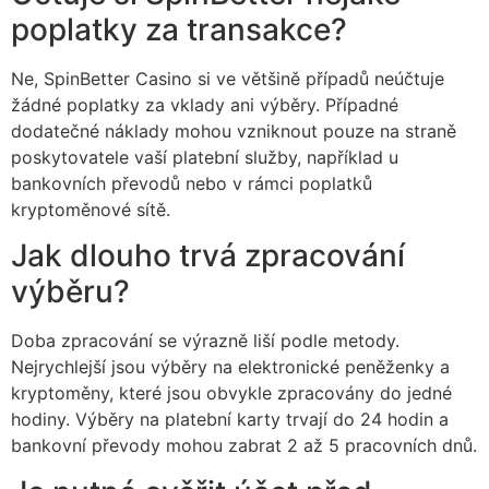
poplatky za transakce?
Ne, SpinBetter Casino si ve většině případů neúčtuje
žádné poplatky za vklady ani výběry. Případné
dodatečné náklady mohou vzniknout pouze na straně
poskytovatele vaší platební služby, například u
bankovních převodů nebo v rámci poplatků
kryptoměnové sítě.
Jak dlouho trvá zpracování
výběru?
Doba zpracování se výrazně liší podle metody.
Nejrychlejší jsou výběry na elektronické peněženky a
kryptoměny, které jsou obvykle zpracovány do jedné
hodiny. Výběry na platební karty trvají do 24 hodin a
bankovní převody mohou zabrat 2 až 5 pracovních dnů.