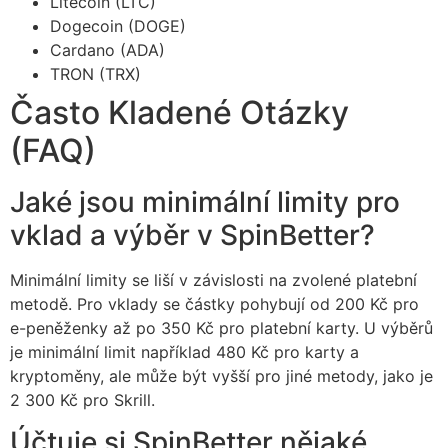
Litecoin (LTC)
Dogecoin (DOGE)
Cardano (ADA)
TRON (TRX)
Často Kladené Otázky
(FAQ)
Jaké jsou minimální limity pro
vklad a výběr v SpinBetter?
Minimální limity se liší v závislosti na zvolené platební
metodě. Pro vklady se částky pohybují od 200 Kč pro
e-peněženky až po 350 Kč pro platební karty. U výběrů
je minimální limit například 480 Kč pro karty a
kryptoměny, ale může být vyšší pro jiné metody, jako je
2 300 Kč pro Skrill.
Účtuje si SpinBetter nějaké