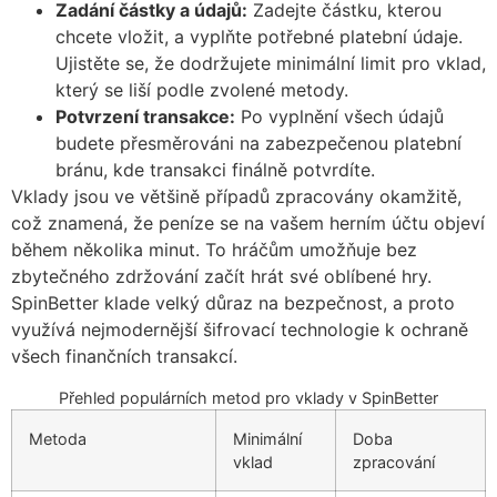
Zadání částky a údajů:
Zadejte částku, kterou
chcete vložit, a vyplňte potřebné platební údaje.
Ujistěte se, že dodržujete minimální limit pro vklad,
který se liší podle zvolené metody.
Potvrzení transakce:
Po vyplnění všech údajů
budete přesměrováni na zabezpečenou platební
bránu, kde transakci finálně potvrdíte.
Vklady jsou ve většině případů zpracovány okamžitě,
což znamená, že peníze se na vašem herním účtu objeví
během několika minut. To hráčům umožňuje bez
zbytečného zdržování začít hrát své oblíbené hry.
SpinBetter klade velký důraz na bezpečnost, a proto
využívá nejmodernější šifrovací technologie k ochraně
všech finančních transakcí.
Přehled populárních metod pro vklady v SpinBetter
Metoda
Minimální
Doba
vklad
zpracování