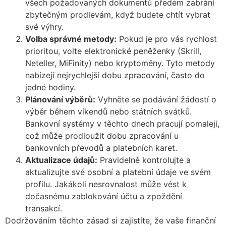
všech požadovaných dokumentů předem zabrání
zbytečným prodlevám, když budete chtít vybrat
své výhry.
Volba správné metody:
Pokud je pro vás rychlost
prioritou, volte elektronické peněženky (Skrill,
Neteller, MiFinity) nebo kryptoměny. Tyto metody
nabízejí nejrychlejší dobu zpracování, často do
jedné hodiny.
Plánování výběrů:
Vyhněte se podávání žádostí o
výběr během víkendů nebo státních svátků.
Bankovní systémy v těchto dnech pracují pomaleji,
což může prodloužit dobu zpracování u
bankovních převodů a platebních karet.
Aktualizace údajů:
Pravidelně kontrolujte a
aktualizujte své osobní a platební údaje ve svém
profilu. Jakákoli nesrovnalost může vést k
dočasnému zablokování účtu a zpoždění
transakcí.
Dodržováním těchto zásad si zajistíte, že vaše finanční