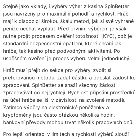
Stejně jako vklady, i výběry výher z kasina SpinBetter
jsou navrženy pro maximální pohodlí a rychlost. Hráči
mají k dispozici širokou škálu metod, jak si své vyhrané
peníze nechat vyplatit. Před prvním výběrem je však
nutné projít procesem ověření totožnosti (KYC), což je
standardní bezpečnostní opatření, které chrání jak
hráče, tak kasino před podvodnými aktivitami. Po
úspěšném ověření je proces výběru velmi jednoduchý.
Hráč musí přejít do sekce pro výběry, zvolit si
preferovanou metodu, zadat částku a odeslat žádost ke
zpracování. SpinBetter se snaží všechny žádosti
zpracovávat co nejrychleji. Rychlost připsání prostředků
na účet hráče se liší v závislosti na zvolené metodě.
Zatímco výběry na elektronické peněženky a
kryptoměny jsou často otázkou několika hodin,
bankovní převody mohou trvat několik pracovních dnů.
Pro lepší orientaci v limitech a rychlosti výběrů slouží