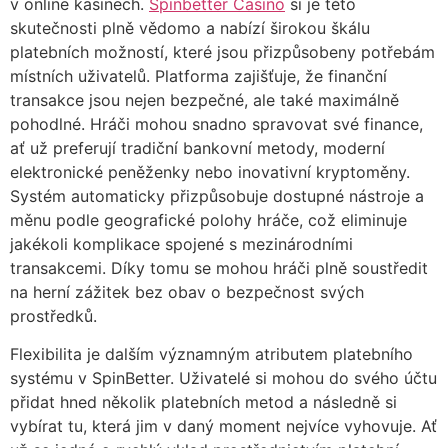
v online kasinech.
Spinbetter Casino
si je této
skutečnosti plně vědomo a nabízí širokou škálu
platebních možností, které jsou přizpůsobeny potřebám
místních uživatelů. Platforma zajišťuje, že finanční
transakce jsou nejen bezpečné, ale také maximálně
pohodlné. Hráči mohou snadno spravovat své finance,
ať už preferují tradiční bankovní metody, moderní
elektronické peněženky nebo inovativní kryptoměny.
Systém automaticky přizpůsobuje dostupné nástroje a
měnu podle geografické polohy hráče, což eliminuje
jakékoli komplikace spojené s mezinárodními
transakcemi. Díky tomu se mohou hráči plně soustředit
na herní zážitek bez obav o bezpečnost svých
prostředků.
Flexibilita je dalším významným atributem platebního
systému v SpinBetter. Uživatelé si mohou do svého účtu
přidat hned několik platebních metod a následně si
vybírat tu, která jim v daný moment nejvíce vyhovuje. Ať