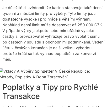
Je důležité si uvědomit, že kasino stanovuje také denní,
týdenní a měsíční limity pro výběry. Tyto limity jsou
dostatečně vysoké i pro hráče s většími výhrami.
Například denní limit může dosahovat až 250 000 CZK.
V případě výhry jackpotu nebo mimořádně vysoké
částky si provozovatel vyhrazuje právo vyplatit sumu
po částech v souladu s obchodními podmínkami. Vedení
účtu v českých korunách je další velkou výhodou,
protože hráči se tak vyhnou poplatkům za konverzi
měn.
Poplatky a Tipy pro Rychlé
Transakce