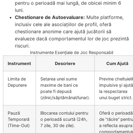
pentru o perioadă mai lungă, de obicei minim 6
luni.
Chestionare de Autoevaluare:
Multe platforme,
inclusiv cele ale asociațiilor de profil, oferă
chestionare anonime care ajută jucătorii să
evalueze dacă comportamentul lor de joc prezintă
riscuri.
Instrumente Esențiale de Joc Responsabil
Instrument
Descriere
Cum Ajută
Limita de
Setarea unei sume
Previne cheltuieli
Depunere
maxime de bani ce
impulsive și ajută
poate fi depusă
la respectarea
(zilnic/săptămânal/lunar).
unui buget strict.
Pauză
Blocarea contului pentru
Oferă o perioadă
Temporară
o perioadă scurtă (24h,
de “răcire” pentr
(Time-Out)
7 zile, 30 de zile).
a reflecta asupra
comportamentul