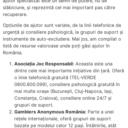
ajutor specializat este un semn de putere, nu de
slăbiciune, și reprezintă cel mai important pas către
recuperare.
Opțiunile de ajutor sunt variate, de la linii telefonice de
urgență și consiliere psihologică, la grupuri de suport și
instrumente de auto-excludere. Mai jos, am compilat o
listă de resurse valoroase unde poți găsi ajutor în
România.
Asociația Joc Responsabil:
Aceasta este una
dintre cele mai importante inițiative din țară. Oferă
o linie telefonică gratuită (TEL-VERDE
0800.800.099), consiliere psihologică gratuită în
mai multe orașe (București, Cluj-Napoca, Iași,
Constanța, Craiova), consiliere online 24/7 și
grupuri de suport.
Gamblers Anonymous România:
Parte a unei
rețele internaționale, oferă grupuri de suport
bazate pe modelul celor 12 pași. Întâlnirile, atât