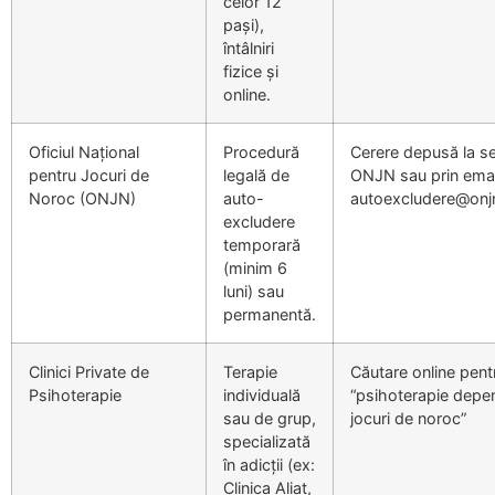
celor 12
pași),
întâlniri
fizice și
online.
Oficiul Național
Procedură
Cerere depusă la se
pentru Jocuri de
legală de
ONJN sau prin emai
Noroc (ONJN)
auto-
autoexcludere@onj
excludere
temporară
(minim 6
luni) sau
permanentă.
Clinici Private de
Terapie
Căutare online pent
Psihoterapie
individuală
“psihoterapie depe
sau de grup,
jocuri de noroc”
specializată
în adicții (ex:
Clinica Aliat,