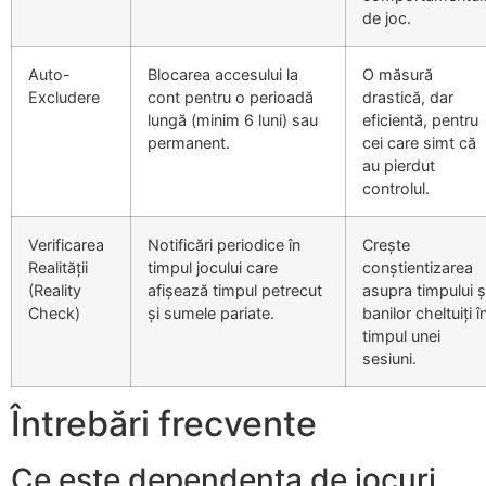
de joc.
Auto-
Blocarea accesului la
O măsură
Excludere
cont pentru o perioadă
drastică, dar
lungă (minim 6 luni) sau
eficientă, pentru
permanent.
cei care simt că
au pierdut
controlul.
Verificarea
Notificări periodice în
Crește
Realității
timpul jocului care
conștientizarea
(Reality
afișează timpul petrecut
asupra timpului ș
Check)
și sumele pariate.
banilor cheltuiți î
timpul unei
sesiuni.
Întrebări frecvente
Ce este dependența de jocuri