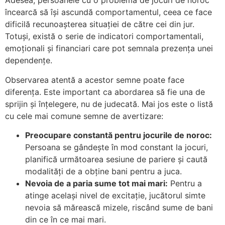
Adesea, persoanele cu o problemă de jocuri de noroc
încearcă să își ascundă comportamentul, ceea ce face
dificilă recunoașterea situației de către cei din jur.
Totuși, există o serie de indicatori comportamentali,
emoționali și financiari care pot semnala prezența unei
dependențe.
Observarea atentă a acestor semne poate face
diferența. Este important ca abordarea să fie una de
sprijin și înțelegere, nu de judecată. Mai jos este o listă
cu cele mai comune semne de avertizare:
Preocupare constantă pentru jocurile de noroc:
Persoana se gândește în mod constant la jocuri,
planifică următoarea sesiune de pariere și caută
modalități de a obține bani pentru a juca.
Nevoia de a paria sume tot mai mari:
Pentru a
atinge același nivel de excitație, jucătorul simte
nevoia să mărească mizele, riscând sume de bani
din ce în ce mai mari.