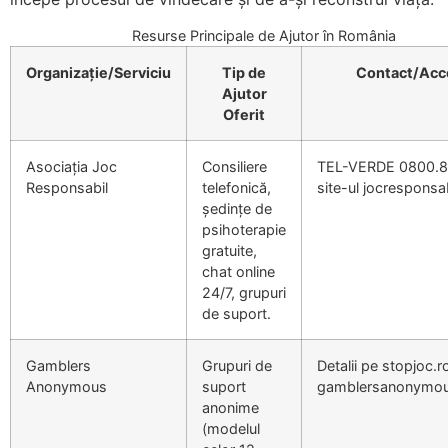
Resurse Principale de Ajutor în România
Organizație/Serviciu
Tip de
Contact/Acc
Ajutor
Oferit
Asociația Joc
Consiliere
TEL-VERDE 0800.8
Responsabil
telefonică,
site-ul jocresponsab
ședințe de
psihoterapie
gratuite,
chat online
24/7, grupuri
de suport.
Gamblers
Grupuri de
Detalii pe stopjoc.r
Anonymous
suport
gamblersanonymou
anonime
(modelul