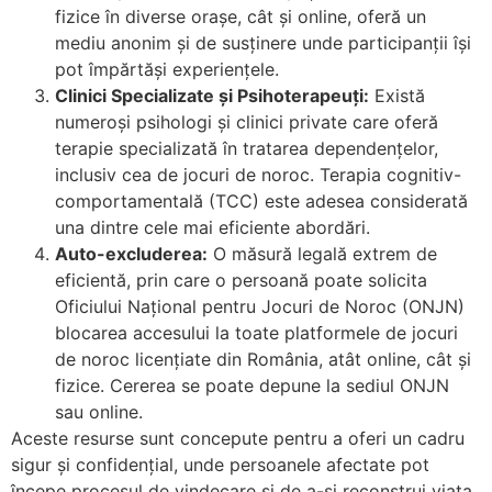
fizice în diverse orașe, cât și online, oferă un
mediu anonim și de susținere unde participanții își
pot împărtăși experiențele.
Clinici Specializate și Psihoterapeuți:
Există
numeroși psihologi și clinici private care oferă
terapie specializată în tratarea dependențelor,
inclusiv cea de jocuri de noroc. Terapia cognitiv-
comportamentală (TCC) este adesea considerată
una dintre cele mai eficiente abordări.
Auto-excluderea:
O măsură legală extrem de
eficientă, prin care o persoană poate solicita
Oficiului Național pentru Jocuri de Noroc (ONJN)
blocarea accesului la toate platformele de jocuri
de noroc licențiate din România, atât online, cât și
fizice. Cererea se poate depune la sediul ONJN
sau online.
Aceste resurse sunt concepute pentru a oferi un cadru
sigur și confidențial, unde persoanele afectate pot
începe procesul de vindecare și de a-și reconstrui viața.