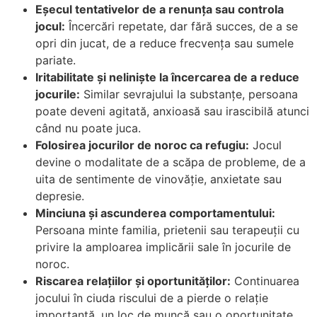
Eșecul tentativelor de a renunța sau controla
jocul:
Încercări repetate, dar fără succes, de a se
opri din jucat, de a reduce frecvența sau sumele
pariate.
Iritabilitate și neliniște la încercarea de a reduce
jocurile:
Similar sevrajului la substanțe, persoana
poate deveni agitată, anxioasă sau irascibilă atunci
când nu poate juca.
Folosirea jocurilor de noroc ca refugiu:
Jocul
devine o modalitate de a scăpa de probleme, de a
uita de sentimente de vinovăție, anxietate sau
depresie.
Minciuna și ascunderea comportamentului:
Persoana minte familia, prietenii sau terapeuții cu
privire la amploarea implicării sale în jocurile de
noroc.
Riscarea relațiilor și oportunităților:
Continuarea
jocului în ciuda riscului de a pierde o relație
importantă, un loc de muncă sau o oportunitate