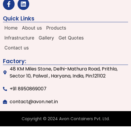
Quick Links
Home
About us
Products
Infrastructure
Gallery
Get Quotes
Contact us
Factory:
48 KM Miles Stone, Delhi-Mathura Road, Prithla,
Sector 10, Palwal , Haryana, India, Pin:121102
+91 8950869007
contact@avon.net.in
Copyright © 2024 Avon Containers Pvt. Ltd.