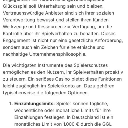
Glücksspiel soll Unterhaltung sein und bleiben.
Vertrauenswürdige Anbieter sind sich ihrer sozialen
Verantwortung bewusst und stellen ihren Kunden
Werkzeuge und Ressourcen zur Verfügung, um die
Kontrolle über ihr Spielverhalten zu behalten. Dieses
Engagement ist nicht nur eine gesetzliche Anforderung,
sondern auch ein Zeichen für eine ethische und
nachhaltige Unternehmensphilosophie.
Die wichtigsten Instrumente des Spielerschutzes
ermöglichen es den Nutzern, ihr Spielverhalten proaktiv
zu steuern. Ein seriöses Casino bietet diese Funktionen
leicht zugänglich im Spielerkonto an. Dazu gehören
typischerweise die folgenden Optionen:
Einzahlungslimits:
Spieler können tägliche,
wöchentliche oder monatliche Limits für ihre
Einzahlungen festlegen. In Deutschland ist ein
monatliches Limit von 1.000 € durch die GGL-