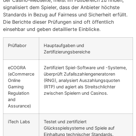
der Casino-Webseite, meist im Fußbereich zu finden,
signalisiert dem Spieler, dass der Anbieter höchste
Standards in Bezug auf Fairness und Sicherheit erfüllt.
Die Berichte dieser Prüfungen sind oft öffentlich
einsehbar und geben detaillierte Einblicke.
Prüflabor
Hauptaufgaben und
Zertifizierungsbereiche
eCOGRA
Zertifiziert Spiel-Software und -Systeme,
(eCommerce
überprüft Zufallszahlengeneratoren
Online
(RNG), analysiert Auszahlungsquoten
Gaming
(RTP) und agiert als Streitschlichter
Regulation
zwischen Spielern und Casinos.
and
Assurance)
iTech Labs
Testet und zertifiziert
Glücksspielsysteme und Spiele auf
Einhaltung technischer Standards.