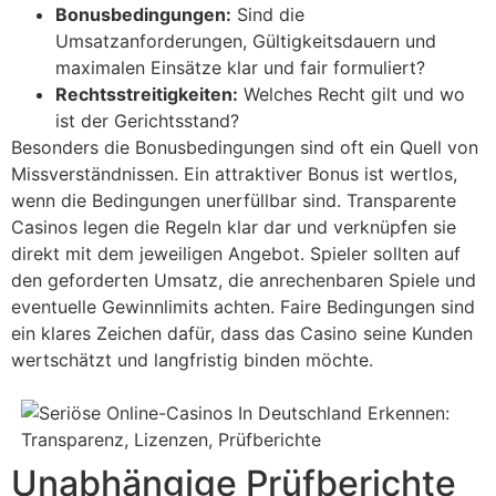
Bonusbedingungen:
Sind die
Umsatzanforderungen, Gültigkeitsdauern und
maximalen Einsätze klar und fair formuliert?
Rechtsstreitigkeiten:
Welches Recht gilt und wo
ist der Gerichtsstand?
Besonders die Bonusbedingungen sind oft ein Quell von
Missverständnissen. Ein attraktiver Bonus ist wertlos,
wenn die Bedingungen unerfüllbar sind. Transparente
Casinos legen die Regeln klar dar und verknüpfen sie
direkt mit dem jeweiligen Angebot. Spieler sollten auf
den geforderten Umsatz, die anrechenbaren Spiele und
eventuelle Gewinnlimits achten. Faire Bedingungen sind
ein klares Zeichen dafür, dass das Casino seine Kunden
wertschätzt und langfristig binden möchte.
Unabhängige Prüfberichte