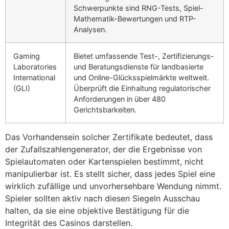
Schwerpunkte sind RNG-Tests, Spiel-
Mathematik-Bewertungen und RTP-
Analysen.
Gaming
Bietet umfassende Test-, Zertifizierungs-
Laboratories
und Beratungsdienste für landbasierte
International
und Online-Glücksspielmärkte weltweit.
(GLI)
Überprüft die Einhaltung regulatorischer
Anforderungen in über 480
Gerichtsbarkeiten.
Das Vorhandensein solcher Zertifikate bedeutet, dass
der Zufallszahlengenerator, der die Ergebnisse von
Spielautomaten oder Kartenspielen bestimmt, nicht
manipulierbar ist. Es stellt sicher, dass jedes Spiel eine
wirklich zufällige und unvorhersehbare Wendung nimmt.
Spieler sollten aktiv nach diesen Siegeln Ausschau
halten, da sie eine objektive Bestätigung für die
Integrität des Casinos darstellen.