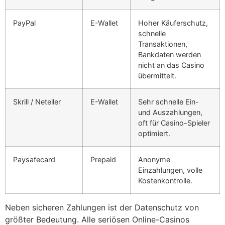
PayPal
E-Wallet
Hoher Käuferschutz,
schnelle
Transaktionen,
Bankdaten werden
nicht an das Casino
übermittelt.
Skrill / Neteller
E-Wallet
Sehr schnelle Ein-
und Auszahlungen,
oft für Casino-Spieler
optimiert.
Paysafecard
Prepaid
Anonyme
Einzahlungen, volle
Kostenkontrolle.
Neben sicheren Zahlungen ist der Datenschutz von
größter Bedeutung. Alle seriösen Online-Casinos