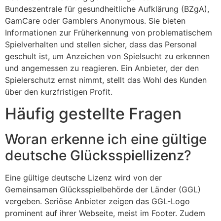
Bundeszentrale für gesundheitliche Aufklärung (BZgA),
GamCare oder Gamblers Anonymous. Sie bieten
Informationen zur Früherkennung von problematischem
Spielverhalten und stellen sicher, dass das Personal
geschult ist, um Anzeichen von Spielsucht zu erkennen
und angemessen zu reagieren. Ein Anbieter, der den
Spielerschutz ernst nimmt, stellt das Wohl des Kunden
über den kurzfristigen Profit.
Häufig gestellte Fragen
Woran erkenne ich eine gültige
deutsche Glücksspiellizenz?
Eine gültige deutsche Lizenz wird von der
Gemeinsamen Glücksspielbehörde der Länder (GGL)
vergeben. Seriöse Anbieter zeigen das GGL-Logo
prominent auf ihrer Webseite, meist im Footer. Zudem