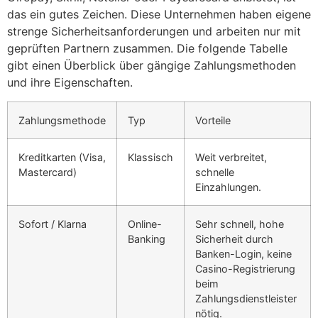
das ein gutes Zeichen. Diese Unternehmen haben eigene
strenge Sicherheitsanforderungen und arbeiten nur mit
geprüften Partnern zusammen. Die folgende Tabelle
gibt einen Überblick über gängige Zahlungsmethoden
und ihre Eigenschaften.
Zahlungsmethode
Typ
Vorteile
Kreditkarten (Visa,
Klassisch
Weit verbreitet,
Mastercard)
schnelle
Einzahlungen.
Sofort / Klarna
Online-
Sehr schnell, hohe
Banking
Sicherheit durch
Banken-Login, keine
Casino-Registrierung
beim
Zahlungsdienstleister
nötig.