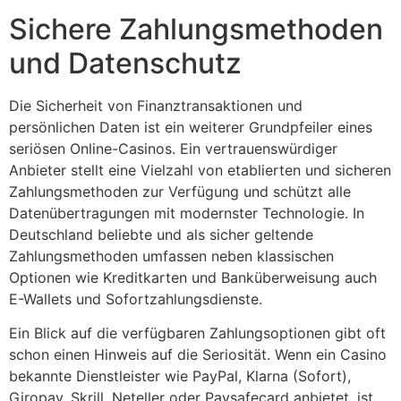
Sichere Zahlungsmethoden
und Datenschutz
Die Sicherheit von Finanztransaktionen und
persönlichen Daten ist ein weiterer Grundpfeiler eines
seriösen Online-Casinos. Ein vertrauenswürdiger
Anbieter stellt eine Vielzahl von etablierten und sicheren
Zahlungsmethoden zur Verfügung und schützt alle
Datenübertragungen mit modernster Technologie. In
Deutschland beliebte und als sicher geltende
Zahlungsmethoden umfassen neben klassischen
Optionen wie Kreditkarten und Banküberweisung auch
E-Wallets und Sofortzahlungsdienste.
Ein Blick auf die verfügbaren Zahlungsoptionen gibt oft
schon einen Hinweis auf die Seriosität. Wenn ein Casino
bekannte Dienstleister wie PayPal, Klarna (Sofort),
Giropay, Skrill, Neteller oder Paysafecard anbietet, ist