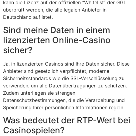
kann die Lizenz auf der offiziellen “Whitelist” der GGL
überprüft werden, die alle legalen Anbieter in
Deutschland auflistet.
Sind meine Daten in einem
lizenzierten Online-Casino
sicher?
Ja, in lizenzierten Casinos sind Ihre Daten sicher. Diese
Anbieter sind gesetzlich verpflichtet, moderne
Sicherheitsstandards wie die SSL-Verschlüsselung zu
verwenden, um alle Datenübertragungen zu schützen.
Zudem unterliegen sie strengen
Datenschutzbestimmungen, die die Verarbeitung und
Speicherung Ihrer persönlichen Informationen regeln.
Was bedeutet der RTP-Wert bei
Casinospielen?