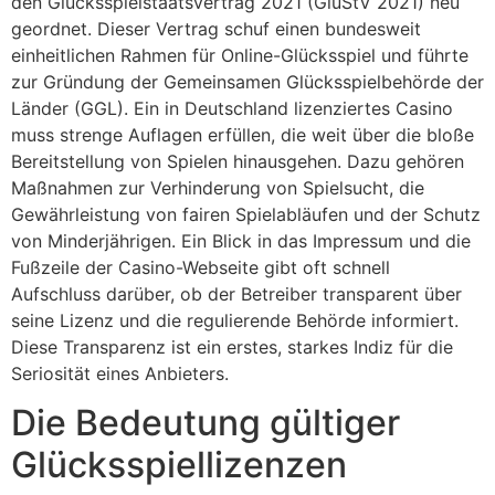
den Glücksspielstaatsvertrag 2021 (GlüStV 2021) neu
geordnet. Dieser Vertrag schuf einen bundesweit
einheitlichen Rahmen für Online-Glücksspiel und führte
zur Gründung der Gemeinsamen Glücksspielbehörde der
Länder (GGL). Ein in Deutschland lizenziertes Casino
muss strenge Auflagen erfüllen, die weit über die bloße
Bereitstellung von Spielen hinausgehen. Dazu gehören
Maßnahmen zur Verhinderung von Spielsucht, die
Gewährleistung von fairen Spielabläufen und der Schutz
von Minderjährigen. Ein Blick in das Impressum und die
Fußzeile der Casino-Webseite gibt oft schnell
Aufschluss darüber, ob der Betreiber transparent über
seine Lizenz und die regulierende Behörde informiert.
Diese Transparenz ist ein erstes, starkes Indiz für die
Seriosität eines Anbieters.
Die Bedeutung gültiger
Glücksspiellizenzen