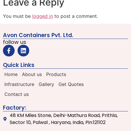
Leave a Reply
You must be
logged in
to post a comment.
Avon Containers Pvt. Ltd.
follow us
Quick Links
Home
About us
Products
Infrastructure
Gallery
Get Quotes
Contact us
Factory:
48 KM Miles Stone, Delhi-Mathura Road, Prithla,
Sector 10, Palwal , Haryana, India, Pin:121102