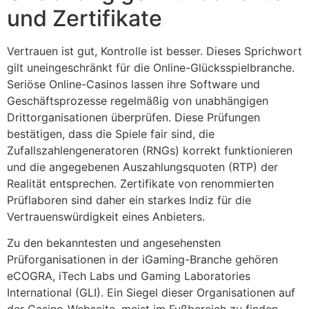
und Zertifikate
Vertrauen ist gut, Kontrolle ist besser. Dieses Sprichwort
gilt uneingeschränkt für die Online-Glücksspielbranche.
Seriöse Online-Casinos lassen ihre Software und
Geschäftsprozesse regelmäßig von unabhängigen
Drittorganisationen überprüfen. Diese Prüfungen
bestätigen, dass die Spiele fair sind, die
Zufallszahlengeneratoren (RNGs) korrekt funktionieren
und die angegebenen Auszahlungsquoten (RTP) der
Realität entsprechen. Zertifikate von renommierten
Prüflaboren sind daher ein starkes Indiz für die
Vertrauenswürdigkeit eines Anbieters.
Zu den bekanntesten und angesehensten
Prüforganisationen in der iGaming-Branche gehören
eCOGRA, iTech Labs und Gaming Laboratories
International (GLI). Ein Siegel dieser Organisationen auf