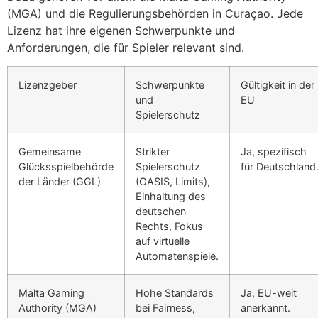
(MGA) und die Regulierungsbehörden in Curaçao. Jede
Lizenz hat ihre eigenen Schwerpunkte und
Anforderungen, die für Spieler relevant sind.
Lizenzgeber
Schwerpunkte
Gültigkeit in der
und
EU
Spielerschutz
Gemeinsame
Strikter
Ja, spezifisch
Glücksspielbehörde
Spielerschutz
für Deutschland
der Länder (GGL)
(OASIS, Limits),
Einhaltung des
deutschen
Rechts, Fokus
auf virtuelle
Automatenspiele.
Malta Gaming
Hohe Standards
Ja, EU-weit
Authority (MGA)
bei Fairness,
anerkannt.