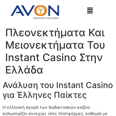
Πλεονεκτήματα Και
Μειονεκτήματα Του
Instant Casino Στην
Ελλάδα
Ανάλυση του Instant Casino
για Έλληνες Παίκτες
Η ελληνική αγορά των διαδικτυακών καζίνο
καλωσορίζει συνεχώς νέες πλατφόρμες, καθεμία με