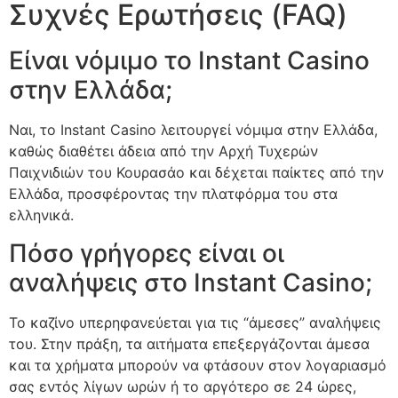
Συχνές Ερωτήσεις (FAQ)
Είναι νόμιμο το Instant Casino
στην Ελλάδα;
Ναι, το Instant Casino λειτουργεί νόμιμα στην Ελλάδα,
καθώς διαθέτει άδεια από την Αρχή Τυχερών
Παιχνιδιών του Κουρασάο και δέχεται παίκτες από την
Ελλάδα, προσφέροντας την πλατφόρμα του στα
ελληνικά.
Πόσο γρήγορες είναι οι
αναλήψεις στο Instant Casino;
Το καζίνο υπερηφανεύεται για τις “άμεσες” αναλήψεις
του. Στην πράξη, τα αιτήματα επεξεργάζονται άμεσα
και τα χρήματα μπορούν να φτάσουν στον λογαριασμό
σας εντός λίγων ωρών ή το αργότερο σε 24 ώρες,