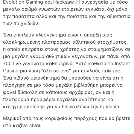
Evolution Gaming και Hacksaw. Η συνεργασία με τόσο
μεγάλο αριθμό γνωστών εταιρειών εγγυάται όχι μόνο
την ποσότητα αλλά και την ποιότητα και την αξιοπιστία
των παιχνιδιών.
Ένα επιπλέον πλεονέκτημα είναι η ύπαρξη μιας
ολοκληρωμένης πλατφόρμας αθλητικού στοιχήματος,
η οποία επιτρέπει στους χρήστες να στοιχηματίζουν σε
μια μεγάλη γκάμα αθλητικών γεγονότων, με πάνω από
700 live γεγονότα καθημερινά. Αυτό καθιστά το Instant
Casino μια λύση “όλα σε ένα” για πολλούς παίκτες.
Ένα πιθανό μειονέκτημα θα μπορούσε να είναι ότι η
πλοήγηση σε μια τόσο μεγάλη βιβλιοθήκη μπορεί να
φανεί δύσκολη σε κάποιους αρχάριους, αν και η
πλατφόρμα προσφέρει εργαλεία αναζήτησης και
κατηγοριοποίησης για να διευκολύνει την εμπειρία.
Μερικοί από τους κορυφαίους παρόχους που θα βρείτε
στο καζίνο είναι: