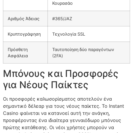
Κουρασάο
Αριθμός Άδειας
#365/JAZ
Κρυπτογράφηση
Τεχνολογία SSL
Πρόσθετη
Ταυτοποίηση δύο παραγόντων
Ασφάλεια
(2FA)
Μπόνους και Προσφορές
για Νέους Παίκτες
Οι προσφορές καλωσορίσματος αποτελούν ένα
σημαντικό δέλεαρ για τους νέους παίκτες. Το Instant
Casino φαίνεται να κατανοεί αυτή την ανάγκη,
προσφέροντας ένα ιδιαίτερα γενναιόδωρο μπόνους
πρώτης κατάθεσης. Οι νέοι χρήστες μπορούν να