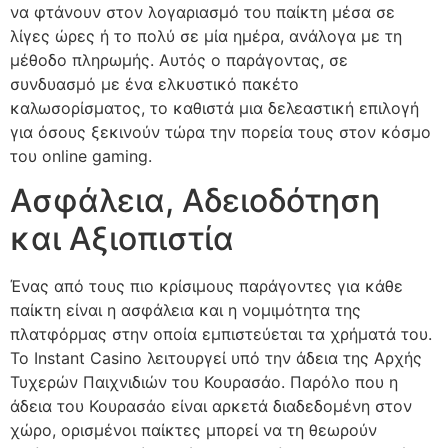
να φτάνουν στον λογαριασμό του παίκτη μέσα σε
λίγες ώρες ή το πολύ σε μία ημέρα, ανάλογα με τη
μέθοδο πληρωμής. Αυτός ο παράγοντας, σε
συνδυασμό με ένα ελκυστικό πακέτο
καλωσορίσματος, το καθιστά μια δελεαστική επιλογή
για όσους ξεκινούν τώρα την πορεία τους στον κόσμο
του online gaming.
Ασφάλεια, Αδειοδότηση
και Αξιοπιστία
Ένας από τους πιο κρίσιμους παράγοντες για κάθε
παίκτη είναι η ασφάλεια και η νομιμότητα της
πλατφόρμας στην οποία εμπιστεύεται τα χρήματά του.
Το Instant Casino λειτουργεί υπό την άδεια της Αρχής
Τυχερών Παιχνιδιών του Κουρασάο. Παρόλο που η
άδεια του Κουρασάο είναι αρκετά διαδεδομένη στον
χώρο, ορισμένοι παίκτες μπορεί να τη θεωρούν