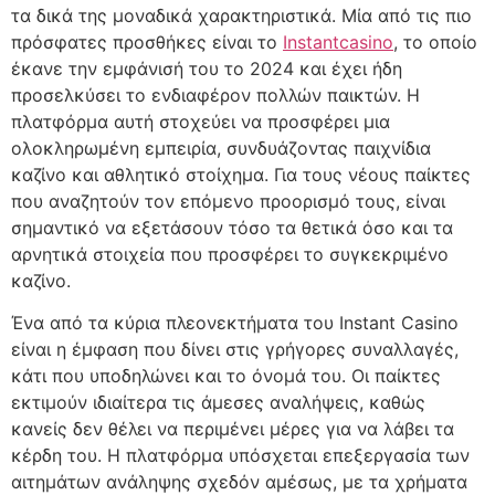
τα δικά της μοναδικά χαρακτηριστικά. Μία από τις πιο
πρόσφατες προσθήκες είναι το
Instantcasino
, το οποίο
έκανε την εμφάνισή του το 2024 και έχει ήδη
προσελκύσει το ενδιαφέρον πολλών παικτών. Η
πλατφόρμα αυτή στοχεύει να προσφέρει μια
ολοκληρωμένη εμπειρία, συνδυάζοντας παιχνίδια
καζίνο και αθλητικό στοίχημα. Για τους νέους παίκτες
που αναζητούν τον επόμενο προορισμό τους, είναι
σημαντικό να εξετάσουν τόσο τα θετικά όσο και τα
αρνητικά στοιχεία που προσφέρει το συγκεκριμένο
καζίνο.
Ένα από τα κύρια πλεονεκτήματα του Instant Casino
είναι η έμφαση που δίνει στις γρήγορες συναλλαγές,
κάτι που υποδηλώνει και το όνομά του. Οι παίκτες
εκτιμούν ιδιαίτερα τις άμεσες αναλήψεις, καθώς
κανείς δεν θέλει να περιμένει μέρες για να λάβει τα
κέρδη του. Η πλατφόρμα υπόσχεται επεξεργασία των
αιτημάτων ανάληψης σχεδόν αμέσως, με τα χρήματα