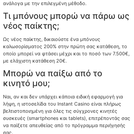
ανάλογα με την επιλεγμένη μέθοδο.
Τι μπόνους μπορώ να πάρω ως
νέος παίκτης;
Ως νέος παίκτης, δικαιούστε ένα μπόνους
καλωσορίσματος 200% στην πρώτη σας κατάθεση, το
οποίο μπορεί να φτάσει μέχρι και το ποσό των 7.500€,
με ελάχιστη κατάθεση 20€.
Μπορώ να παίξω από το
κινητό μου;
Ναι, αν και δεν υπάρχει κάποια ειδική εφαρμογή για
λήψη, η ιστοσελίδα του Instant Casino είναι πλήρως
βελτιστοποιημένη για όλες τις σύγχρονες κινητές
συσκευές (smartphones και tablets), επιτρέποντάς σας
να παίξετε απευθείας από το πρόγραμμα περιήγησής
σας.