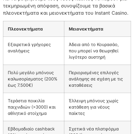
τεκμηριωμένη απόφαση, συνοψίζουμε τα βασικά
πλεονεκτήματα και μειονεκτήματα του Instant Casino.
Πλεονεκτήματα
Μειονεκτήματα
Εξαιρετικά γρήγορες
Άδεια από το Κουρασάο,
αναλήψεις
που μπορεί να θεωρηθεί
λιγότερο αυστηρή
Πολύ μεγάλο μπόνους
Περιορισμένες επιλογές
καλωσορίσματος (200%
ανάληψης σε σχέση με τις
έως 7.500€)
καταθέσεις
Τεράστια ποικιλία
Έλλειψη μπόνους χωρίς
παιχνιδιών (>3000) και
κατάθεση για νέους
αθλητικό στοίχημα
παίκτες
Εβδομαδιαίο cashback
Σχετικά νέα πλατφόρμα